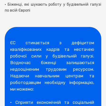
• Біженці, які шукають роботу у будівельній галузі
по всій Європі
ЄС стикається з дефіцитом
кваліфікованих кадрів та нестачею
робочої сили у будівельній галузі.
Водночас біженці залишаються
недооціненим трудовим ресурсом.
Надаючи навчальним центрам та
роботодавцям необхідну інформацію,
ми можемо:
• Сприяти економічній та соціальній