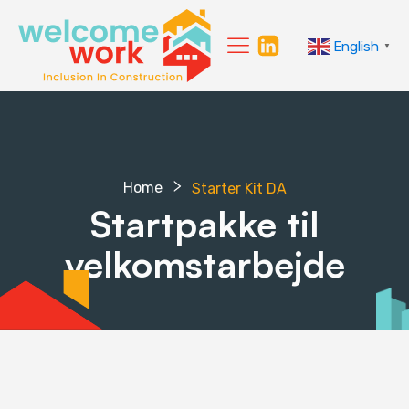
English
▼
Home
Starter Kit DA
Startpakke til
velkomstarbejde