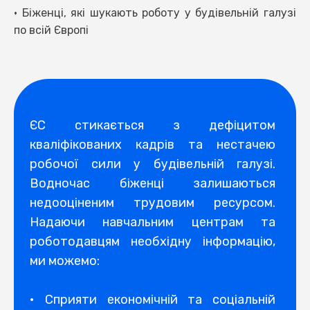
• Біженці, які шукають роботу у будівельній галузі
по всій Європі
ЄС стикається з дефіцитом
кваліфікованих кадрів та нестачею
робочої сили у будівельній галузі.
Водночас біженці залишаються
недооціненим трудовим ресурсом.
Надаючи навчальним центрам та
роботодавцям необхідну інформацію,
ми можемо:
• Сприяти економічній та соціальній