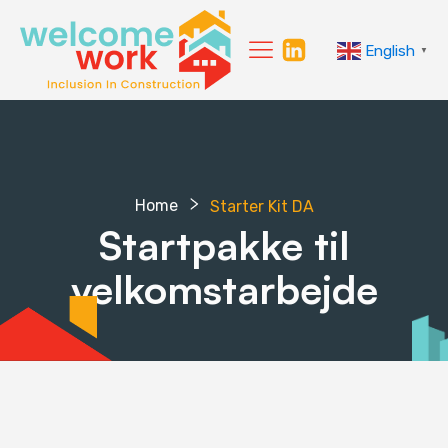
English
▼
Home
Starter Kit DA
Startpakke til
velkomstarbejde